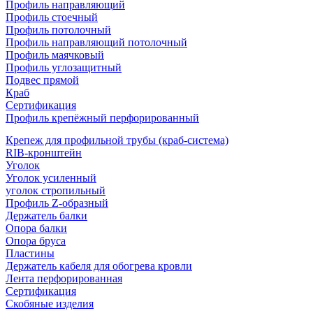
Профиль направляющий
Профиль стоечный
Профиль потолочный
Профиль направляющий потолочный
Профиль маячковый
Профиль углозащитный
Подвес прямой
Краб
Сертификация
Профиль крепёжный перфорированный
Крепеж для профильной трубы (краб-система)
RIB-кронштейн
Уголок
Уголок усиленный
уголок стропильный
Профиль Z-образный
Держатель балки
Опора балки
Опора бруса
Пластины
Держатель кабеля для обогрева кровли
Лента перфорированная
Сертификация
Скобяные изделия