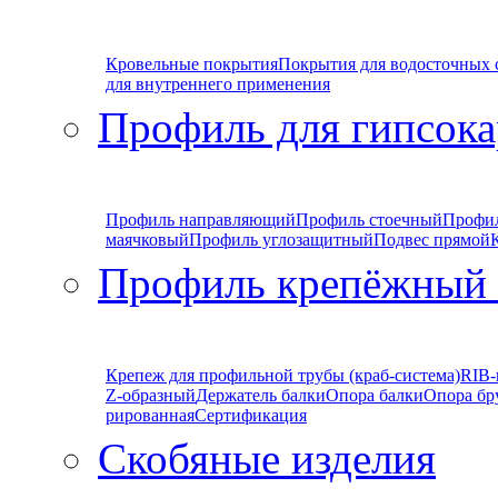
Кровельные покрытия
Покрытия для водосточных 
для внутреннего применения
Профиль для гипсока
Профиль направляющий
Профиль стоечный
Профи
маячковый
Профиль углозащитный
Подвес прямой
Профиль крепёжный
Крепеж для профильной трубы (краб-система)
RIB-
Z-образный
Держатель балки
Опора балки
Опора бр
рированная
Сертификация
Скобяные изделия