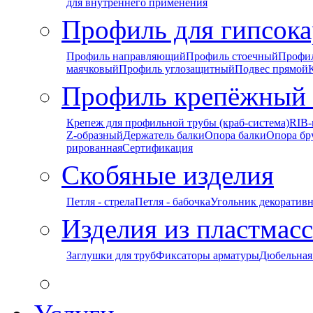
для внутреннего применения
Профиль для гипсока
Профиль направляющий
Профиль стоечный
Профи
маячковый
Профиль углозащитный
Подвес прямой
Профиль крепёжный
Крепеж для профильной трубы (краб-система)
RIB-
Z-образный
Держатель балки
Опора балки
Опора бр
рированная
Сертификация
Скобяные изделия
Петля - стрела
Петля - бабочка
Угольник декоратив
Изделия из пластмас
Заглушки для труб
Фиксаторы арматуры
Дюбельная