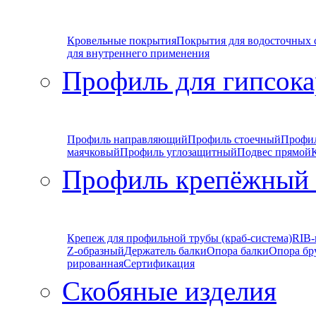
Кровельные покрытия
Покрытия для водосточных 
для внутреннего применения
Профиль для гипсока
Профиль направляющий
Профиль стоечный
Профи
маячковый
Профиль углозащитный
Подвес прямой
Профиль крепёжный
Крепеж для профильной трубы (краб-система)
RIB-
Z-образный
Держатель балки
Опора балки
Опора бр
рированная
Сертификация
Скобяные изделия