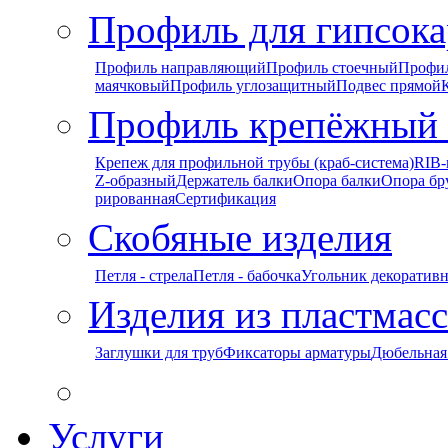
Профиль для гипсока
Профиль направляющий
Профиль стоечный
Профи
маячковый
Профиль углозащитный
Подвес прямой
Профиль крепёжный
Крепеж для профильной трубы (краб-система)
RIB-
Z-образный
Держатель балки
Опора балки
Опора бр
рированная
Сертификация
Скобяные изделия
Петля - стрела
Петля - бабочка
Угольник декоратив
Изделия из пластмас
Заглушки для труб
Фиксаторы арматуры
Дюбельная
Услуги