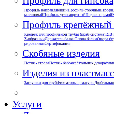
Профиль для гипсока
Профиль направляющий
Профиль стоечный
Профи
маячковый
Профиль углозащитный
Подвес прямой
Профиль крепёжный
Крепеж для профильной трубы (краб-система)
RIB-
Z-образный
Держатель балки
Опора балки
Опора бр
рированная
Сертификация
Скобяные изделия
Петля - стрела
Петля - бабочка
Угольник декоратив
Изделия из пластмас
Заглушки для труб
Фиксаторы арматуры
Дюбельная
Услуги