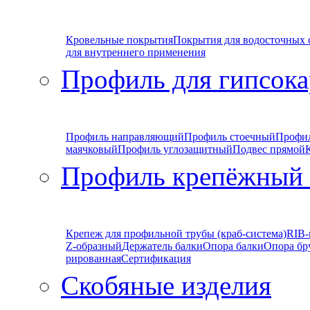
Кровельные покрытия
Покрытия для водосточных 
для внутреннего применения
Профиль для гипсока
Профиль направляющий
Профиль стоечный
Профи
маячковый
Профиль углозащитный
Подвес прямой
Профиль крепёжный
Крепеж для профильной трубы (краб-система)
RIB-
Z-образный
Держатель балки
Опора балки
Опора бр
рированная
Сертификация
Скобяные изделия