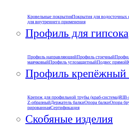
Кровельные покрытия
Покрытия для водосточных 
для внутреннего применения
Профиль для гипсока
Профиль направляющий
Профиль стоечный
Профи
маячковый
Профиль углозащитный
Подвес прямой
Профиль крепёжный
Крепеж для профильной трубы (краб-система)
RIB-
Z-образный
Держатель балки
Опора балки
Опора бр
рированная
Сертификация
Скобяные изделия