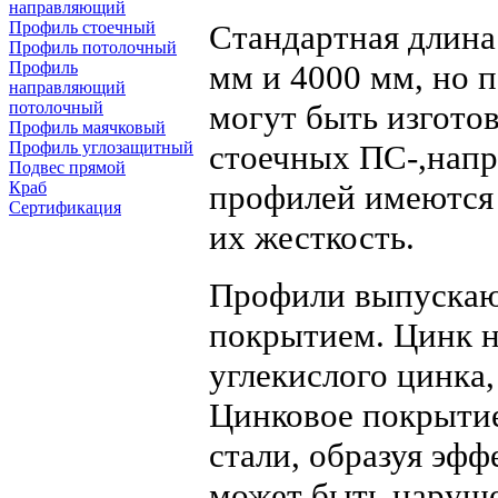
направляющий
Профиль стоечный
Стандартная длина
Профиль потолочный
Профиль
мм и 4000 мм, но 
направляющий
потолочный
могут быть изгото
Профиль маячковый
Профиль углозащитный
стоечных ПС-,нап
Подвес прямой
Краб
профилей имеются
Сертификация
их жесткость.
Профили выпускаю
покрытием. Цинк н
углекислого цинка,
Цинковое покрытие
стали, образуя эф
может быть наруше