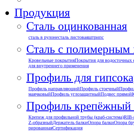
Продукция
Сталь оцинкованная
сталь в рулоне
сталь листовая
штрипс
Сталь с полимерным
Кровельные покрытия
Покрытия для водосточных 
для внутреннего применения
Профиль для гипсока
Профиль направляющий
Профиль стоечный
Профи
маячковый
Профиль углозащитный
Подвес прямой
Профиль крепёжный
Крепеж для профильной трубы (краб-система)
RIB-
Z-образный
Держатель балки
Опора балки
Опора бр
рированная
Сертификация